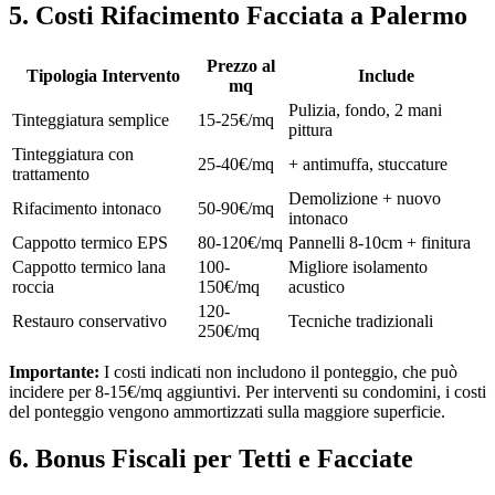
5. Costi Rifacimento Facciata a Palermo
Prezzo al
Tipologia Intervento
Include
mq
Pulizia, fondo, 2 mani
Tinteggiatura semplice
15-25€/mq
pittura
Tinteggiatura con
25-40€/mq
+ antimuffa, stuccature
trattamento
Demolizione + nuovo
Rifacimento intonaco
50-90€/mq
intonaco
Cappotto termico EPS
80-120€/mq
Pannelli 8-10cm + finitura
Cappotto termico lana
100-
Migliore isolamento
roccia
150€/mq
acustico
120-
Restauro conservativo
Tecniche tradizionali
250€/mq
Importante:
I costi indicati non includono il ponteggio, che può
incidere per 8-15€/mq aggiuntivi. Per interventi su condomini, i costi
del ponteggio vengono ammortizzati sulla maggiore superficie.
6. Bonus Fiscali per Tetti e Facciate