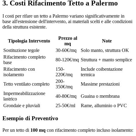
3. Costi Rifacimento Tetto a Palermo
I costi per rifare un tetto a Palermo variano significativamente in
base all'estensione dell'intervento, ai materiali scelti e alle condizioni
della struttura esistente.
Prezzo al
Tipologia Intervento
Note
mq
Sostituzione tegole
30-60€/mq
Solo manto, struttura OK
Rifacimento completo
80-120€/mq
Struttura + manto semplice
base
Rifacimento con
150-
Include coibentazione
isolamento
220€/mq
termica
200-
Tetto ventilato completo
Massime prestazioni
350€/mq
Impermeabilizzazione
40-80€/mq
Guaina o membrana
lastrico
Grondaie e pluviali
25-50€/ml
Rame, alluminio o PVC
Esempio di Preventivo
Per un tetto di
100 mq
con rifacimento completo incluso isolamento: