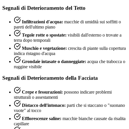
Segnali di Deterioramento del Tetto
Infiltrazioni d'acqua:
macchie di umidità sui soffitti o
pareti dell'ultimo piano
Tegole rotte o spostate:
visibili dall'esterno o trovate a
terra dopo temporali
Muschio e vegetazione:
crescita di piante sulla copertura
indica ristagno d'acqua
Grondaie intasate o danneggiate:
acqua che trabocca o
ruggine visibile
Segnali di Deterioramento della Facciata
Crepe e fessurazioni:
possono indicare problemi
strutturali o assestamenti
Distacco dell'intonaco:
parti che si staccano o "suonano
vuote" al tocco
Efflorescenze saline:
macchie bianche causate da risalita
capillare