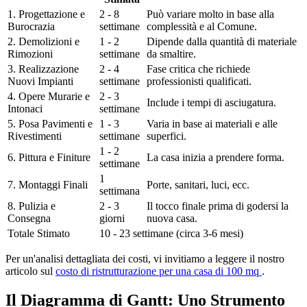
1. Progettazione e
2 - 8
Può variare molto in base alla
Burocrazia
settimane
complessità e al Comune.
2. Demolizioni e
1 - 2
Dipende dalla quantità di materiale
Rimozioni
settimane
da smaltire.
3. Realizzazione
2 - 4
Fase critica che richiede
Nuovi Impianti
settimane
professionisti qualificati.
4. Opere Murarie e
2 - 3
Include i tempi di asciugatura.
Intonaci
settimane
5. Posa Pavimenti e
1 - 3
Varia in base ai materiali e alle
Rivestimenti
settimane
superfici.
1 - 2
6. Pittura e Finiture
La casa inizia a prendere forma.
settimane
1
7. Montaggi Finali
Porte, sanitari, luci, ecc.
settimana
8. Pulizia e
2 - 3
Il tocco finale prima di godersi la
Consegna
giorni
nuova casa.
Totale Stimato
10 - 23 settimane (circa 3-6 mesi)
Per un'analisi dettagliata dei costi, vi invitiamo a leggere il nostro
articolo sul
costo di ristrutturazione per una casa di 100 mq
.
Il Diagramma di Gantt: Uno Strumento