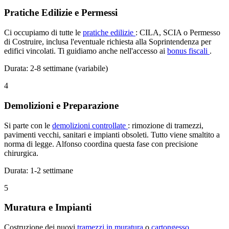
Pratiche Edilizie e Permessi
Ci occupiamo di tutte le
pratiche edilizie
: CILA, SCIA o Permesso
di Costruire, inclusa l'eventuale richiesta alla Soprintendenza per
edifici vincolati. Ti guidiamo anche nell'accesso ai
bonus fiscali
.
Durata: 2-8 settimane (variabile)
4
Demolizioni e Preparazione
Si parte con le
demolizioni controllate
: rimozione di tramezzi,
pavimenti vecchi, sanitari e impianti obsoleti. Tutto viene smaltito a
norma di legge. Alfonso coordina questa fase con precisione
chirurgica.
Durata: 1-2 settimane
5
Muratura e Impianti
Costruzione dei nuovi
tramezzi in muratura
o
cartongesso
,