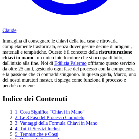
Claude
Immagina di consegnare le chiavi della tua casa e ritrovarla
completamente trasformata, senza dover gestire decine di artigiani,
materiali e tempistiche. Questo è il concetto della
ristrutturazione
chiavi in mano
: un unico interlocutore che si occupa di tutto,
dall'inizio alla fine. Noi di
Edilizia Palermo
offriamo questo servizio
da oltre 25 anni, gestendo ogni fase del processo con la competenza
e la passione che ci contraddistinguono. In questa guida, Marco, uno
dei nostri muratori master, ti spiega come funziona il processo e
perché conviene.
Indice dei Contenuti
1. Cosa Significa "Chiavi in Mano"
2. Le 8 Fasi del Processo Completo
3. Vantaggi della Formula Chiavi in Mano
4. Tutti i Servizi Inclusi
5. Tempistiche e Costi