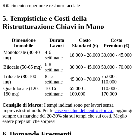
Rifacimento coperture e restauro facciate
5. Tempistiche e Costi della
Ristrutturazione Chiavi in Mano
Dimensione
Durata
Costo
Costo
Immobile
Lavori
Standard (€)
Premium (€)
Monolocale (30-40
4-6
18.000 - 28.000
30.000 - 45.000
mq)
settimane
6-8
Bilocale (50-65 mq)
30.000 - 45.000
50.000 - 70.000
settimane
Trilocale (80-100
8-12
75.000 -
45.000 - 70.000
mq)
settimane
110.000
Quadrilocale (120-
10-16
65.000 -
110.000 -
150 mq)
settimane
100.000
170.000
Consiglio di Marco:
I tempi indicati sono per lavori senza
imprevisti strutturali. Per le
case vecchie del centro storico
, aggiungi
sempre un margine del 20-30% sia sui tempi che sui costi. Meglio
essere preparati che sorpresi.
6. Domande Frequenti