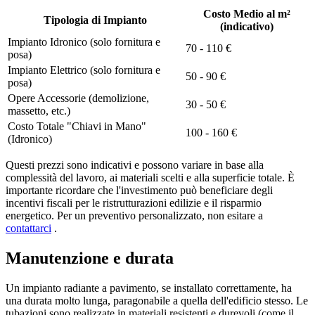
Costo Medio al m²
Tipologia di Impianto
(indicativo)
Impianto Idronico (solo fornitura e
70 - 110 €
posa)
Impianto Elettrico (solo fornitura e
50 - 90 €
posa)
Opere Accessorie (demolizione,
30 - 50 €
massetto, etc.)
Costo Totale "Chiavi in Mano"
100 - 160 €
(Idronico)
Questi prezzi sono indicativi e possono variare in base alla
complessità del lavoro, ai materiali scelti e alla superficie totale. È
importante ricordare che l'investimento può beneficiare degli
incentivi fiscali per le ristrutturazioni edilizie e il risparmio
energetico. Per un preventivo personalizzato, non esitare a
contattarci
.
Manutenzione e durata
Un impianto radiante a pavimento, se installato correttamente, ha
una durata molto lunga, paragonabile a quella dell'edificio stesso. Le
tubazioni sono realizzate in materiali resistenti e durevoli (come il