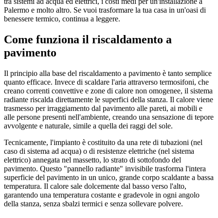
tra sistemi ad acqua ed elettrici, i costi medi per un'installazione a
Palermo e molto altro. Se vuoi trasformare la tua casa in un'oasi di
benessere termico, continua a leggere.
Come funziona il riscaldamento a
pavimento
Il principio alla base del riscaldamento a pavimento è tanto semplice
quanto efficace. Invece di scaldare l'aria attraverso termosifoni, che
creano correnti convettive e zone di calore non omogenee, il sistema
radiante riscalda direttamente le superfici della stanza. Il calore viene
trasmesso per irraggiamento dal pavimento alle pareti, ai mobili e
alle persone presenti nell'ambiente, creando una sensazione di tepore
avvolgente e naturale, simile a quella dei raggi del sole.
Tecnicamente, l'impianto è costituito da una rete di tubazioni (nel
caso di sistema ad acqua) o di resistenze elettriche (nel sistema
elettrico) annegata nel massetto, lo strato di sottofondo del
pavimento. Questo "pannello radiante" invisibile trasforma l'intera
superficie del pavimento in un unico, grande corpo scaldante a bassa
temperatura. Il calore sale dolcemente dal basso verso l'alto,
garantendo una temperatura costante e gradevole in ogni angolo
della stanza, senza sbalzi termici e senza sollevare polvere.