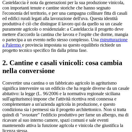
Casteldaccia è nota da generazioni per la sua produzione vinicola,
con importanti tenute e cantine storiche che hanno segnato
l'economia del territorio, e per una campagna collinare fitta di casali
ed edifici rurali legati alla lavorazione dell'uva. Questa identità
produttiva è ciò che distingue il lavoro qui da quello su un casale
puramente agricolo o residenziale: a Casteldaccia il progetto deve
mettere d'accordo la cantina che lavora e l'ospite che dorme, mangia
o partecipa a un evento nello stesso complesso. Una
ristrutturazione
a Palermo
e provincia impostata su questo equilibrio richiede un
progetto tecnico specifico fin dalla prima fase.
2. Cantine e casali vinicoli: cosa cambia
nella conversione
Convertire una cantina o un fabbricato agricolo in agriturismo
significa intervenire su un edificio che ha regole diverse da un casale
abitativo: la legge (L. 96/2006 e la normativa regionale siciliana
sull'agriturismo) impone che l'attività ricettiva resti connessa e
complementare a un'azienda agricola in produzione, e questo
condiziona sia i permessi sia il progetto architettonico. Non si tratta
quindi di "svuotare" l'edificio produttivo per farne un albergo, ma di
ricavare al suo interno camere, spazi comuni e sale eventi
mantenendo attiva la funzione agricola e vinicola che giustifica la
licenza stessa.