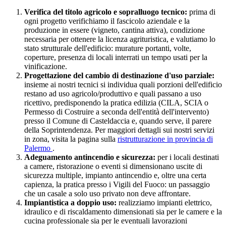
Verifica del titolo agricolo e sopralluogo tecnico:
prima di
ogni progetto verifichiamo il fascicolo aziendale e la
produzione in essere (vigneto, cantina attiva), condizione
necessaria per ottenere la licenza agrituristica, e valutiamo lo
stato strutturale dell'edificio: murature portanti, volte,
coperture, presenza di locali interrati un tempo usati per la
vinificazione.
Progettazione del cambio di destinazione d'uso parziale:
insieme ai nostri tecnici si individua quali porzioni dell'edificio
restano ad uso agricolo/produttivo e quali passano a uso
ricettivo, predisponendo la pratica edilizia (CILA, SCIA o
Permesso di Costruire a seconda dell'entità dell'intervento)
presso il Comune di Casteldaccia e, quando serve, il parere
della Soprintendenza. Per maggiori dettagli sui nostri servizi
in zona, visita la pagina sulla
ristrutturazione in provincia di
Palermo
.
Adeguamento antincendio e sicurezza:
per i locali destinati
a camere, ristorazione o eventi si dimensionano uscite di
sicurezza multiple, impianto antincendio e, oltre una certa
capienza, la pratica presso i Vigili del Fuoco: un passaggio
che un casale a solo uso privato non deve affrontare.
Impiantistica a doppio uso:
realizziamo impianti elettrico,
idraulico e di riscaldamento dimensionati sia per le camere e la
cucina professionale sia per le eventuali lavorazioni