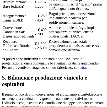
Ristrutturazione
€ 700 -
pavimenti, infissi: il "guscio" prima
Base (edilizia)
1.200
dell'adeguamento ricettivo.
Bagni privati, insonorizzazione,
Adeguamento a
+ € 250
impiantistica dedicata per
Camere/B&B
- 450
suddivisione in camere.
Conversione
Antincendio, vie di fuga, impianti
+ € 400
Cantina in Sala
per capienza pubblica, cucina
- 700
Degustazione/Eventi
professionale HACCP.
Recupero
Ricostruzione quasi totale,
€ 1.500
Fabbricato Rurale
propedeutica a qualsiasi successiva
- 2.500+
da Rudere
conversione ricettiva.
*I prezzi sono indicativi e non includono IVA, costi di
progettazione, oneri comunali e le eventuali pratiche antincendio.
Per un preventivo dettagliato sul tuo fabbricato,
contattaci
.
5. Bilanciare produzione vinicola e
ospitalità
Il punto critico di ogni conversione ad agriturismo a Casteldaccia è
mantenere la cantina o il vigneto pienamente operativi mentre
l'edificio accoglie ospiti: è la condizione di legge per poter chiamare