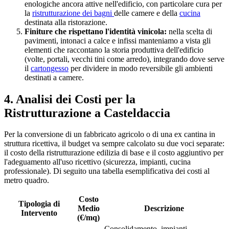
enologiche ancora attive nell'edificio, con particolare cura per
la
ristrutturazione dei bagni
delle camere e della
cucina
destinata alla ristorazione.
Finiture che rispettano l'identità vinicola:
nella scelta di
pavimenti, intonaci a calce e infissi manteniamo a vista gli
elementi che raccontano la storia produttiva dell'edificio
(volte, portali, vecchi tini come arredo), integrando dove serve
il
cartongesso
per dividere in modo reversibile gli ambienti
destinati a camere.
4. Analisi dei Costi per la
Ristrutturazione a Casteldaccia
Per la conversione di un fabbricato agricolo o di una ex cantina in
struttura ricettiva, il budget va sempre calcolato su due voci separate:
il costo della ristrutturazione edilizia di base e il costo aggiuntivo per
l'adeguamento all'uso ricettivo (sicurezza, impianti, cucina
professionale). Di seguito una tabella esemplificativa dei costi al
metro quadro.
Costo
Tipologia di
Medio
Descrizione
Intervento
(€/mq)
Consolidamento, impianti,