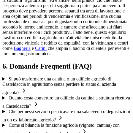
la struttura "agriturismo" ed è anche, nella pratica, ciò che rende
l'esperienza autentica per chi soggiorna o partecipa a un evento. Il
progetto deve prevedere percorsi separati tra area di lavorazione e
area ospiti nei periodi di vendemmia e vinificazione, una cucina
professionale e una sala per degustazioni o cerimonie dimensionata
secondo le norme antincendio, e camere che affacciano sui filari
senza interferire con i cicli produttivi. Fatto bene, questo equilibrio
trasforma un edificio agricolo in un'attività che unisce reddito da
produzione vinicola e reddito da ospitalità, con la vicinanza a centri
come
Bagheria
e
Carini
che amplia il bacino di clientela per eventi e
turismo enogastronomico.
6. Domande Frequenti (FAQ)
Si può trasformare una cantina o un edificio agricolo di
Casteldaccia in agriturismo senza perdere lo status di azienda
agricola?
Quanto costa convertire un edificio da cantina a struttura ricettiva
a Casteldaccia?
Che permessi servono per ricavare una sala eventi o degustazioni
in un ex fabbricato agricolo?
Come si bilancia la funzione agricola (vigneto, cantina) con